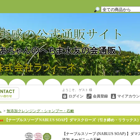
ようこそ、 ゲスト 様
ログイン
会員登録
マイアカウン
ム
>
無添加クレンジング・シャンプー・石鹸
【ナーブルスソープ NABLUS SOAP】ダマスクローズ（引き締め・リラックス
【ナーブルスソープ (NABLUS SOAP) 
添加 オーガニック石鹸