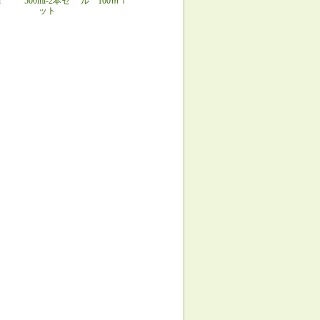
l
500ml-2本セ
ル 100ｍｌ
ット