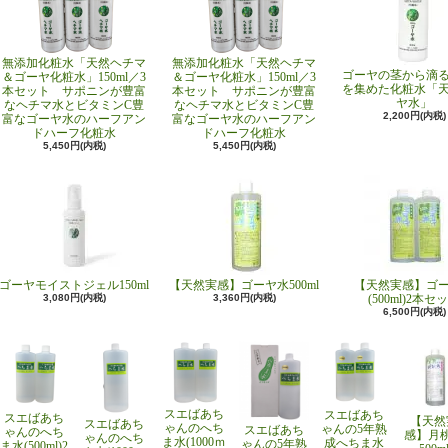
無添加化粧水「天然ヘチマ
無添加化粧水「天然ヘチマ
ゴーヤの茎から滴
＆ゴーヤ化粧水」150ml／3
＆ゴーヤ化粧水」150ml／3
を集めた化粧水「
本セット サポニンが豊富
本セット サポニンが豊富
ヤ水」
なヘチマ水とビタミンC豊
なヘチマ水とビタミンC豊
2,200円(内税)
富なゴーヤ水のハーフアン
富なゴーヤ水のハーフアン
ドハーフ化粧水
ドハーフ化粧水
5,450円(内税)
5,450円(内税)
ゴーヤモイストジェル150ml
【天然実感】ゴーヤ水500ml
【天然実感】ゴ
3,080円(内税)
3,360円(内税)
(500ml)2本セ
6,500円(内税)
スエばあち
スエばあち
スエばあち
【天然
スエばあち
ゃんのへち
ゃんの5年熟
スエばあち
ゃんのへち
感】月
ゃんのへち
ま水(1000ｍ
成へちま水
ゃんの5年熟
ま水(500ml)2