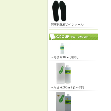
阿寒貝化石のインソール
へちま水100mlお試し
へちま水500ｍｌ(1～6本)