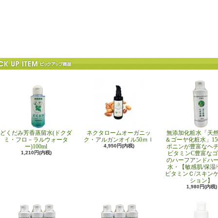
どくだみ芳香蒸留水(ドクダ
ネクタロームオーガニッ
無添加化粧水「天
ミ・フロ－ラルウォータ
ク・アルガンオイル50ｍｌ
＆ゴーヤ化粧水」15
ー)100ml
4,950円(内税)
ポニンが豊富なヘ
1,210円(内税)
ビタミンC豊富な
のハーフアンドハ
水・【敏感肌/保湿/
ビタミンＣ/スキンケ
ション】
1,980円(内税)