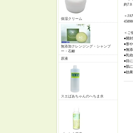
約7.0 
＜JA
保湿クリーム
45898
＜ご
●開
●形
無添加クレンジング・シャンプ
●無
ー・石鹸
●乳
原液
●目
●肌
●効
スエばあちゃんのへちま水