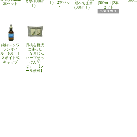
500m
ま水(1000ｍ
ｌ) 2本セッ
(500ｍｌ)2本
成へちま水
本セット
ｌ)
ト
セット
(500ｍｌ)
SOLD OUT
純粋スクワ
月桃を贅沢
ランオイ
に使った
ル 100ｍｌ
「なきじん
スポイト式
ハーブせっ
キャップ
けん50
ｇ」 【メ
ール便可】