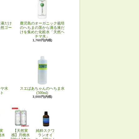
る液だけ
鹿児島のオーガニック栽培
天然ゴー
のへちまの茎から滴る液だ
けを集めた化粧水「天然ヘ
チマ水」
1,760円(内税)
ーヤ水
スエばあちゃんのへちま水
ット
(500ml)
3,000円(内税)
実
【天然実
純粋スクワ
桃水
感】月桃水
ランオイ