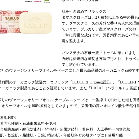
肌を引き締めてリラックス
ダマスクローズは、2万種類以上ある中の最も
す。ダマスクローズの芳醇な香りも人気の理
ています。ブルガリア産ダマスクローズのローズ
非常に貴重な成分です。芳香効果のあるバラ
境を整えます。
パレスチナの石鹸一族「トゥベレ家」により、
石鹸は伝統的な窯焚き方法で行われ、トゥベ
受け継がれています。
搾りのヴァージンオリーブオイルをベースにした最も高品質のオーガニック石鹸で
難関のオーガニック認証の一つフランス「ECOCERT Organic認証」、「ECOCERT
オーガニック製品であることを証明しています。また「HALAL（ハラール）」認証
搾りのヴァージンオリーブオイル ナーブルスソープは、一番搾りで抽出した最も高
ンオリーブオイルを100%原料としていますので、栄養価の高いオレイン酸や天然保
素地100%
成界面活性剤・石油由来原料不使用
学合成防腐剤・酸化防止剤・発泡剤・金属封鎖剤・着色料・人工香料一切無添加
感肌・乾燥肌・脂性肌・日焼け後の肌・年齢肌等どの肌タイプにも使用可能