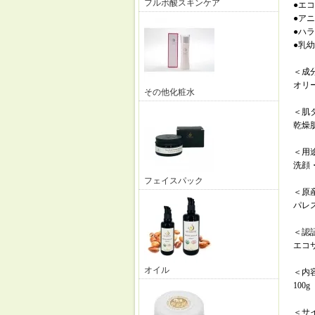
フルボ酸スキンケア
●エ
●ア
●ハ
●乳
＜成
オリー
その他化粧水
＜肌
乾燥
＜用
洗顔
フェイスパック
＜原
パレ
＜認
エコサ
オイル
＜内
100g
＜サ