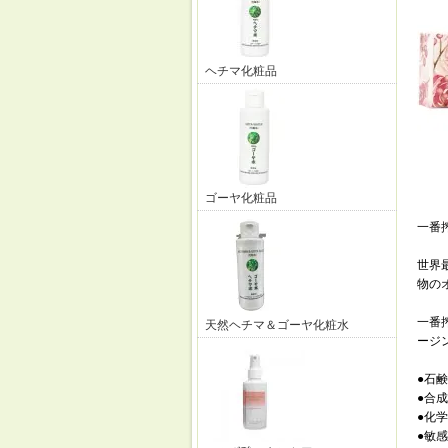
ヘチマ化粧品
ゴーヤ化粧品
一番
世界最
物の
一番
天然ヘチマ＆ゴーヤ化粧水
ージ
●石鹸
●合
●化
●敏