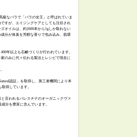
高級なバラで「バラの女王」と呼ばれていま
由ですが、エイジングケアとしても注目され
オイルは、約2600本から1gしか取れない
の成分が体臭を芳醇な香りで包み込み、肌環
400年以上も石鹸づくりが行われています。
レ家のみに代々伝わる製法とレシピで現在に
す。
 Natural認証」を取得し、第三者機関により本
も取得しています。
級と言われるパレスチナのオーガニックヴァ
湿成分を豊富に含んでいます。