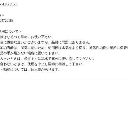
x 4.8 x 2.5cm
N＞
64720188
使用について＞
封後はなるべく早めにお使い下さい。
や色に微妙な違いがございますが、品質に問題はありません。
添加の石鹸は、湿気に弱いため、使用後は水気をよく切り、通気性の良い場所に保管
幼児の手が届かない場所に置いて下さい。
に入ったときは、必ずすぐに流水で充分に洗い流してください。
に合わないときは、使用を中止し医師に相談して下さい。
果・効能については、個人差があります。