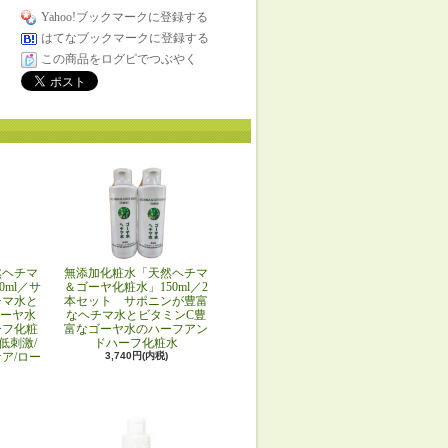
Yahoo!ブックマークに登録する
はてなブックマークに登録する
この商品をログピでつぶやく
然ヘチマ
無添加化粧水「天然ヘチマ
0ml／サ
＆ゴーヤ化粧水」150ml／2
チマ水と
本セット サポニンが豊富
ゴーヤ水
なヘチマ水とビタミンC豊
ーフ化粧
富なゴーヤ水のハーフアン
低刺激/
ドハーフ化粧水
ア/ロー
3,740円(内税)