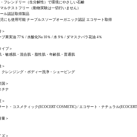
コ・フレンドリー（生分解性）で環境にやさしい石鹸
ニマルテストフリー（動物実験は一切行いません）
ラール認証取得製品
幼児にも使用可能 ナーブルスソープオーガニック認証 エコサート取得
分＞
ブ果実油 77％ / 水酸化Na 10％ / 水 9％ / ダマスクバラ花油 4％
タイプ＞
肌・敏感肌・混合肌・脂性肌・年齢肌・普通肌
途＞
・クレンジング・ボディー洗浄・シェービング
産国＞
スチナ
証＞
ート・コスメティック(ECOCERT COSMETIC) / エコサート・ナチュラル(ECOCERT 
容量＞
イズ＞